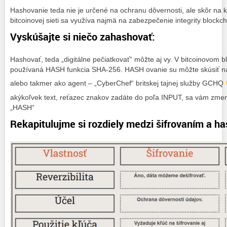
Hashovanie teda nie je určené na ochranu dôvernosti, ale skôr na k
bitcoinovej sieti sa využíva najmä na zabezpečenie integrity blockch
Vyskúšajte si niečo zahashovať:
Hashovať, teda „digitálne pečiatkovať“ môžte aj vy. V bitcoinovom bl
používaná HASH funkcia SHA-256. HASH ovanie su môžte skúsiť na
alebo takmer ako agent – „CyberChef“ britskej tajnej služby GCHQ
akýkoľvek text, reťazec znakov zadáte do poľa INPUT, sa vám zmen
„HASH“
Rekapitulujme si rozdiely medzi šifrovaním a h