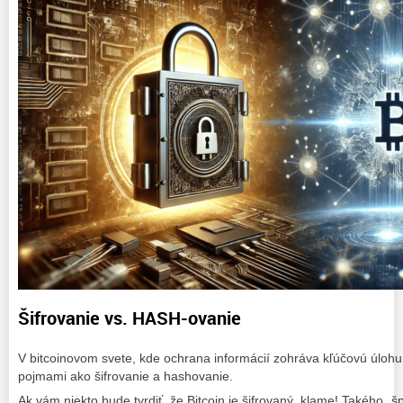
Šifrovanie vs. HASH-ovanie
V bitcoinovom svete, kde ochrana informácií zohráva kľúčovú úlohu
pojmami ako šifrovanie a hashovanie.
Ak vám niekto bude tvrdiť, že Bitcoin je šifrovaný, klame! Takého „šp