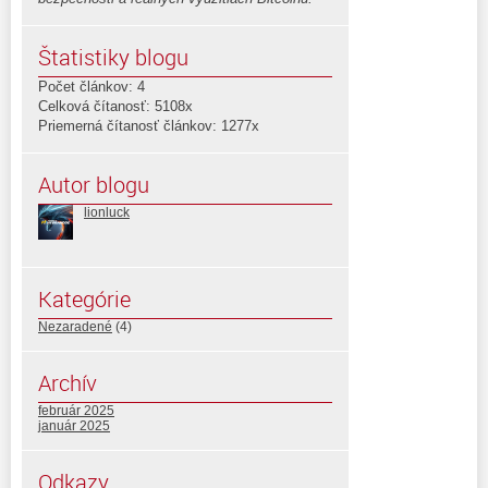
Štatistiky blogu
Počet článkov: 4
Celková čítanosť: 5108x
Priemerná čítanosť článkov: 1277x
Autor blogu
lionluck
Kategórie
Nezaradené
(4)
Archív
február 2025
január 2025
Odkazy