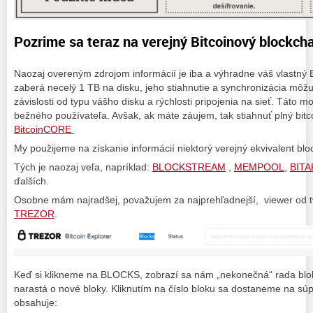
Pozrime sa teraz na verejný Bitcoinový blockcha
Naozaj overeným zdrojom informácií je iba a výhradne váš vlastný
zaberá necelý 1 TB na disku, jeho stiahnutie a synchronizácia môžu t
závislosti od typu vášho disku a rýchlosti pripojenia na sieť. Táto m
bežného používateľa. Avšak, ak máte záujem, tak stiahnuť plný bitc
BitcoinCORE
My použijeme na získanie informácií niektorý verejný ekvivalent blo
Tých je naozaj veľa, napríklad:
BLOCKSTREAM
,
MEMPOOL
,
BITA
ďalších.
Osobne mám najradšej, považujem za najprehľadnejší, viewer od 
TREZOR
.
Keď si klikneme na BLOCKS, zobrazí sa nám „nekonečná“ rada bloko
narastá o nové bloky. Kliknutím na číslo bloku sa dostaneme na súpi
obsahuje: