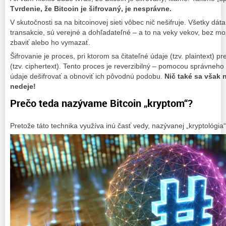
Tvrdenie, že Bitcoin je šifrovaný, je nesprávne.
V skutočnosti sa na bitcoinovej sieti vôbec nič nešifruje. Všetky dát
transakcie, sú verejné a dohľadateľné – a to na veky vekov, bez 
zbaviť alebo ho vymazať.
Šifrovanie je proces, pri ktorom sa čitateľné údaje (tzv. plaintext) 
(tzv. ciphertext). Tento proces je reverzibilný – pomocou správne
údaje dešifrovať a obnoviť ich pôvodnú podobu.
Nič také sa však
nedeje!
Prečo teda nazývame Bitcoin „kryptom“?
Pretože táto technika využíva inú časť vedy, nazývanej „kryptológi