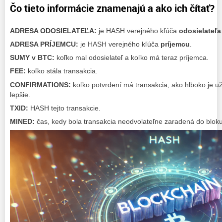
Čo tieto informácie znamenajú a ako ich čítať?
ADRESA ODOSIELATEĽA:
je HASH verejného kľúča
odosielateľa
ADRESA PRÍJEMCU:
je HASH verejného kľúča
príjemcu
.
SUMY v BTC:
koľko mal odosielateľ a koľko má teraz príjemca.
FEE:
koľko stála transakcia.
CONFIRMATIONS:
koľko potvrdení má transakcia, ako hlboko je už
lepšie.
TXID:
HASH tejto transakcie.
MINED:
čas, kedy bola transakcia neodvolateľne zaradená do blok