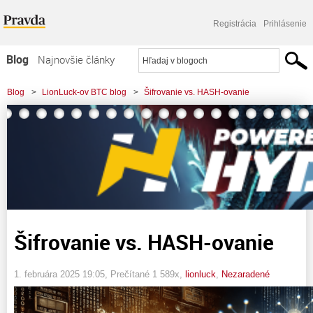
Registrácia
Prihlásenie
Blog
Najnovšie články
Najčítanejšie články
Blog
>
LionLuck-ov BTC blog
>
Šifrovanie vs. HASH-ovanie
Najkomentovanejšie články
Zoznam blogov
Komerčné blogy
Šifrovanie vs. HASH-ovanie
1. februára 2025 19:05
, Prečítané 1 589x,
lionluck
,
Nezaradené