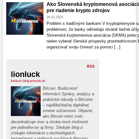
Ako Slovenská kryptomenová asociác
pre riadenie krypto zdrojov
26.01.2025
Problém s tradičnými bankami V kryptopriemysle s
problémom, že banky odmietajú otvárať bežné účty 
Slovenská kryptomenová asociácia (SKMA) preto prij
nielen vyberať členské príspevky prostredníctvom B
organizovať svoju činnosť za pomoci [...]
RSS
lionluck
lionluck.blog.pravda.sk
Bitcoin: Budúcnosť
informácií Správy, analýzy a
praktické návody o Bitcoine
– najdôležitejšej digitálnej
zmene súčasnosti. Objavte,
ako Bitcoin mení svet,
decentralizuje moc a otvára nové možnosti
pre jednotlivcov aj firmy. Sledujte blog a
získajte informácie o technológiách,
bezpečnosti a reálnych využitiach Bitcoinu.