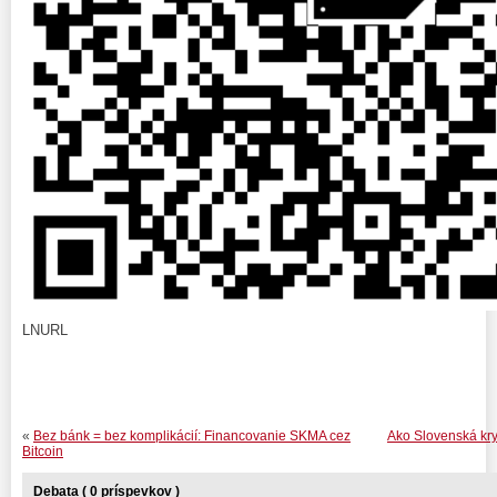
LNURL
«
Bez bánk = bez komplikácií: Financovanie SKMA cez
Ako Slovenská kr
Bitcoin
Debata ( 0 príspevkov )