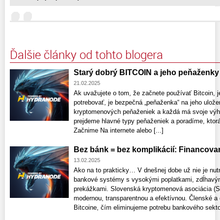
Ďalšie články od tohto blogera
Starý dobrý BITCOIN a jeho peňaženky
21.02.2025
Ak uvažujete o tom, že začnete používať Bitcoin, j
potrebovať, je bezpečná „peňaženka“ na jeho uložen
kryptomenových peňaženiek a každá má svoje výho
prejdeme hlavné typy peňaženiek a poradíme, ktorá
Začnime Na internete alebo [...]
Bez bánk = bez komplikácií: Financova
13.02.2025
Ako na to prakticky… V dnešnej dobe už nie je nut
bankové systémy s vysokými poplatkami, zdĺhavým
prekážkami. Slovenská kryptomenová asociácia (S
modernou, transparentnou a efektívnou. Členské a
Bitcoine, čím eliminujeme potrebu bankového sektor